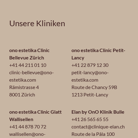
Unsere Kliniken
ono estetika Clinic
ono estetika Clinic Petit-
Bellevue Zürich
Lancy
+41 44 211 01 10
+41 22 879 12 30
clinic-bellevue@ono-
petit-lancy@ono-
estetika.com
estetika.com
Rämistrasse 4
Route de Chancy 59B
8001 Zürich
1213 Petit-Lancy
ono estetika Clinic Glatt
Elan by OnO Klinik Bulle
Wallisellen
+41 26 565 65 55
+41 44 878 70 72
contact@clinique-elan.ch
wallisellen@ono-
Route de la Pâla 100