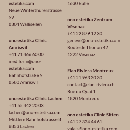
estetika.com
1630 Bulle
Neue Winterthurerstrasse
99
ono estetika Zentrum
8304 Wallisellen
Vésenaz
+41 22 879 12 30
ono estetika Clinic
geneve@ono-estetika.com
Amriswil
Route de Thonon 42
+41 71 466 60 00
1222 Vésenaz
mediform@ono-
estetika.com
Elan Riviera Montreux
Bahnhofstraße 9
+41 21 963 30 30
8580 Amriswil
contact@elan-riviera.ch
Rue du Quai 1
ono estetika Clinic Lachen
1820 Montreux
+41 55 442 20 03
lachen@ono-estetika.com
ono estetika Clinic Sitten
Mittlere Bahnhofstrasse 8
+41 27 324 44 61
8853 Lachen
valais@ono-estetika.com