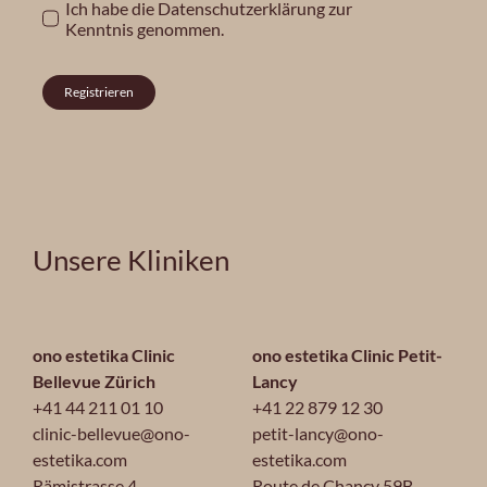
Ich habe die
Datenschutzerklärung
zur
Kenntnis genommen.
Registrieren
Unsere Kliniken
ono estetika Clinic
ono estetika Clinic Petit-
Bellevue Zürich
Lancy
+41 44 211 01 10
+41 22 879 12 30
clinic-bellevue@ono-
petit-lancy@ono-
estetika.com
estetika.com
Rämistrasse 4
Route de Chancy 59B