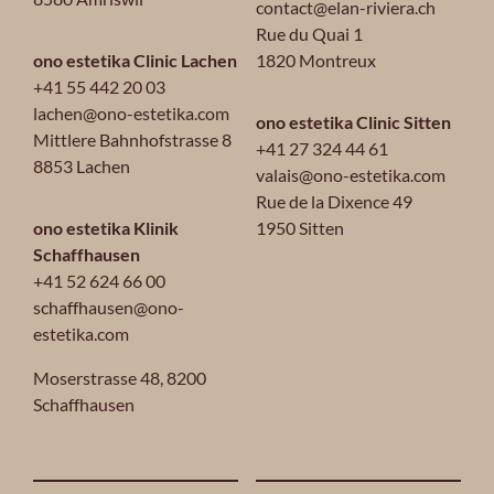
contact@elan-riviera.ch
Rue du Quai 1
ono estetika Clinic Lachen
1820 Montreux
+41 55 442 20 03
lachen@ono-estetika.com
ono estetika Clinic Sitten
Mittlere Bahnhofstrasse 8
+41 27 324 44 61
8853 Lachen
valais@ono-estetika.com
Rue de la Dixence 49
ono estetika Klinik
1950 Sitten
Schaffhausen
+41 52 624 66 00
schaffhausen@ono-
estetika.com
Moserstrasse 48,
8200
Schaffhausen