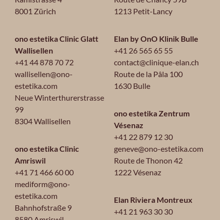
8001 Zürich
1213 Petit-Lancy
ono estetika Clinic Glatt
Elan by OnO Klinik Bulle
Wallisellen
+41 26 565 65 55
+41 44 878 70 72
contact@clinique-elan.ch
wallisellen@ono-
Route de la Pâla 100
estetika.com
1630 Bulle
Neue Winterthurerstrasse
99
ono estetika Zentrum
8304 Wallisellen
Vésenaz
+41 22 879 12 30
ono estetika Clinic
geneve@ono-estetika.com
Amriswil
Route de Thonon 42
+41 71 466 60 00
1222 Vésenaz
mediform@ono-
estetika.com
Elan Riviera Montreux
Bahnhofstraße 9
+41 21 963 30 30
8580 Amriswil