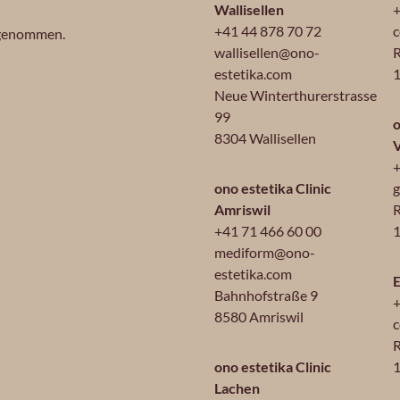
Wallisellen
+
+41 44 878 70 72
c
 genommen.
wallisellen@ono-
R
estetika.com
1
Neue Winterthurerstrasse
99
o
8304 Wallisellen
+
ono estetika Clinic
g
Amriswil
R
+41 71 466 60 00
1
mediform@ono-
estetika.com
E
Bahnhofstraße 9
+
8580 Amriswil
c
R
ono estetika Clinic
Lachen