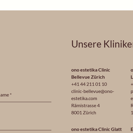
Unsere Klinik
ono estetika Clinic
o
Bellevue Zürich
+41 44 211 01 10
+
clinic-bellevue@ono-
p
estetika.com
e
Rämistrasse 4
R
8001 Zürich
1
ono estetika Clinic Glatt
E