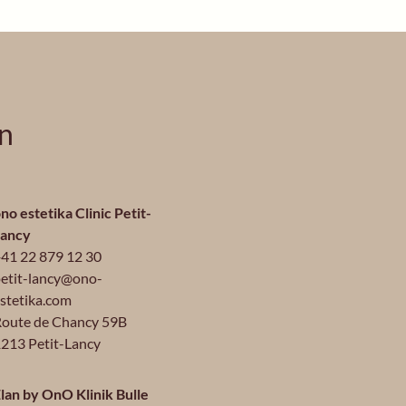
en
no estetika Clinic Petit-
Lancy
41 22 879 12 30
etit-lancy@ono-
stetika.com
oute de Chancy 59B
213 Petit-Lancy
lan by OnO Klinik Bulle