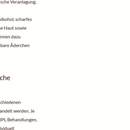
ische Veranlagung,
lkohol, scharfes
he Haut sowie
önnen dazu
htbare Äderchen
sche
schiedenen
ndelt werden. Je
 IPL Behandlungen,
ividuell