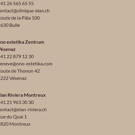
41 26 565 65 55
ontact@clinique-elan.ch
oute de la Pâla 100
630 Bulle
no estetika Zentrum
Vésenaz
41 22 879 12 30
eneve@ono-estetika.com
oute de Thonon 42
222 Vésenaz
lan Riviera Montreux
41 21 963 30 30
ontact@elan-riviera.ch
ue du Quai 1
1820 Montreux