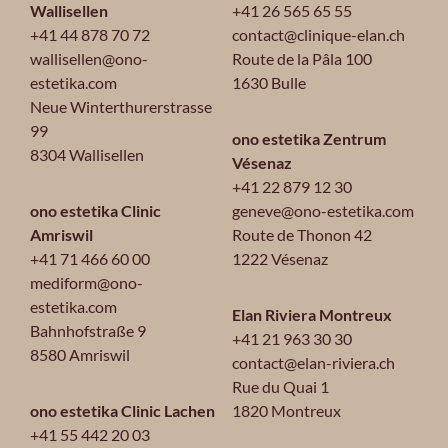
Wallisellen
+41 26 565 65 55
+41 44 878 70 72
contact@clinique-elan.ch
wallisellen@ono-
Route de la Pâla 100
estetika.com
1630 Bulle
Neue Winterthurerstrasse
99
ono estetika Zentrum
8304 Wallisellen
Vésenaz
+41 22 879 12 30
ono estetika Clinic
geneve@ono-estetika.com
Amriswil
Route de Thonon 42
+41 71 466 60 00
1222 Vésenaz
mediform@ono-
estetika.com
Elan Riviera Montreux
Bahnhofstraße 9
+41 21 963 30 30
8580 Amriswil
contact@elan-riviera.ch
Rue du Quai 1
ono estetika Clinic Lachen
1820 Montreux
+41 55 442 20 03