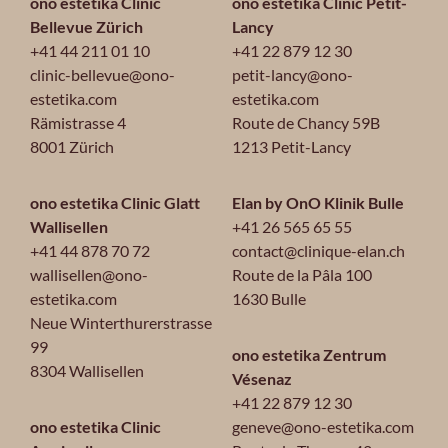
ono estetika Clinic
ono estetika Clinic Petit-
Bellevue Zürich
Lancy
+41 44 211 01 10
+41 22 879 12 30
clinic-bellevue@ono-
petit-lancy@ono-
estetika.com
estetika.com
Rämistrasse 4
Route de Chancy 59B
8001 Zürich
1213 Petit-Lancy
ono estetika Clinic Glatt
Elan by OnO Klinik Bulle
Wallisellen
+41 26 565 65 55
+41 44 878 70 72
contact@clinique-elan.ch
wallisellen@ono-
Route de la Pâla 100
estetika.com
1630 Bulle
Neue Winterthurerstrasse
99
ono estetika Zentrum
8304 Wallisellen
Vésenaz
+41 22 879 12 30
ono estetika Clinic
geneve@ono-estetika.com