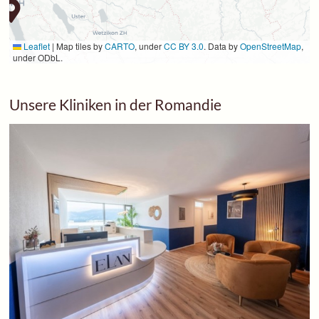
Leaflet
|
Map tiles by
CARTO
, under
CC BY 3.0
. Data by
OpenStreetMap
,
under ODbL.
Unsere Kliniken in der Romandie