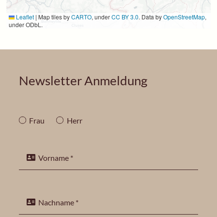
Leaflet
|
Map tiles by
CARTO
, under
CC BY 3.0
. Data by
OpenStreetMap
,
under ODbL.
Newsletter Anmeldung
Frau
Herr