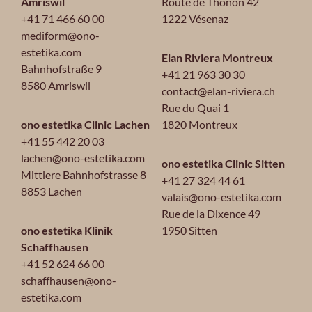
Amriswil
Route de Thonon 42
+41 71 466 60 00
1222 Vésenaz
mediform@ono-
estetika.com
Elan Riviera Montreux
Bahnhofstraße 9
+41 21 963 30 30
8580 Amriswil
contact@elan-riviera.ch
Rue du Quai 1
ono estetika Clinic Lachen
1820 Montreux
+41 55 442 20 03
lachen@ono-estetika.com
ono estetika Clinic Sitten
Mittlere Bahnhofstrasse 8
+41 27 324 44 61
8853 Lachen
valais@ono-estetika.com
Rue de la Dixence 49
ono estetika Klinik
1950 Sitten
Schaffhausen
+41 52 624 66 00
schaffhausen@ono-
estetika.com