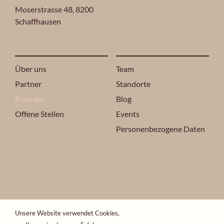
Moserstrasse 48,
8200
Schaffhausen
Über uns
Team
Partner
Standorte
Kontakt
Blog
Offene Stellen
Events
Personenbezogene Daten
Unsere Website verwendet Cookies,
2024 ONO ESTETIKA® ALLE RECHTE VORBEHALTEN.