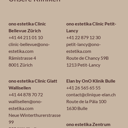
ono estetika Clinic
ono estetika Clinic Petit-
Bellevue Zürich
Lancy
+41 44 211 01 10
+41 22 879 12 30
clinic-bellevue@ono-
petit-lancy@ono-
estetika.com
estetika.com
Rämistrasse 4
Route de Chancy 59B
8001 Zürich
1213 Petit-Lancy
ono estetika Clinic Glatt
Elan by OnO Klinik Bulle
Wallisellen
+41 26 565 65 55
+41 44 878 70 72
contact@clinique-elan.ch
wallisellen@ono-
Route de la Pâla 100
estetika.com
1630 Bulle
Neue Winterthurerstrasse
99
ono estetika Zentrum