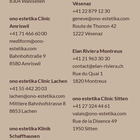
8304 Wallisellen
Vésenaz
+41 22 879 12 30
ono estetika Clinic
geneve@ono-estetika.com
Amriswil
Route de Thonon 42
+41 71 466 60 00
1222 Vésenaz
mediform@ono-
estetika.com
Elan Riviera Montreux
Bahnhofstraße 9
+41 21 963 30 30
8580 Amriswil
contact@elan-riviera.ch
Rue du Quai 1
ono estetika Clinic Lachen
1820 Montreux
+41 55 442 20 03
lachen@ono-estetika.com
ono estetika Clinic Sitten
Mittlere Bahnhofstrasse 8
+41 27 324 44 61
8853 Lachen
valais@ono-estetika.com
Rue de la Dixence 49
ono estetika Klinik
1950 Sitten
Schaffhausen