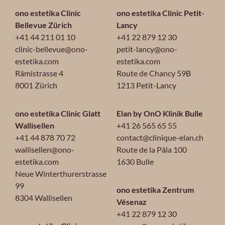
ono estetika Clinic
ono estetika Clinic Petit-
Bellevue Zürich
Lancy
+41 44 211 01 10
+41 22 879 12 30
clinic-bellevue@ono-
petit-lancy@ono-
estetika.com
estetika.com
Rämistrasse 4
Route de Chancy 59B
8001 Zürich
1213 Petit-Lancy
ono estetika Clinic Glatt
Elan by OnO Klinik Bulle
Wallisellen
+41 26 565 65 55
+41 44 878 70 72
contact@clinique-elan.ch
wallisellen@ono-
Route de la Pâla 100
estetika.com
1630 Bulle
Neue Winterthurerstrasse
99
ono estetika Zentrum
8304 Wallisellen
Vésenaz
+41 22 879 12 30