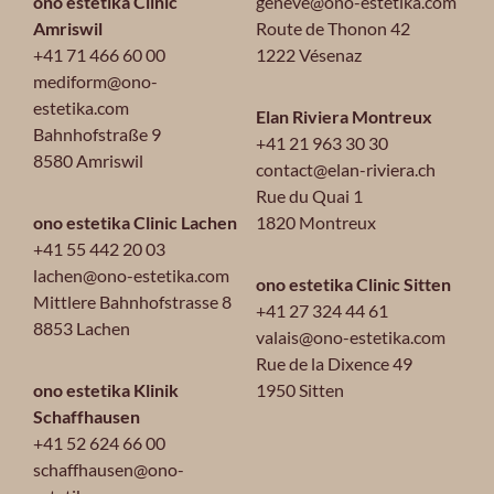
ono estetika Clinic
geneve@ono-estetika.com
Amriswil
Route de Thonon 42
+41 71 466 60 00
1222 Vésenaz
mediform@ono-
estetika.com
Elan Riviera Montreux
Bahnhofstraße 9
+41 21 963 30 30
8580 Amriswil
contact@elan-riviera.ch
Rue du Quai 1
ono estetika Clinic Lachen
1820 Montreux
+41 55 442 20 03
lachen@ono-estetika.com
ono estetika Clinic Sitten
Mittlere Bahnhofstrasse 8
+41 27 324 44 61
8853 Lachen
valais@ono-estetika.com
Rue de la Dixence 49
ono estetika Klinik
1950 Sitten
Schaffhausen
+41 52 624 66 00
schaffhausen@ono-