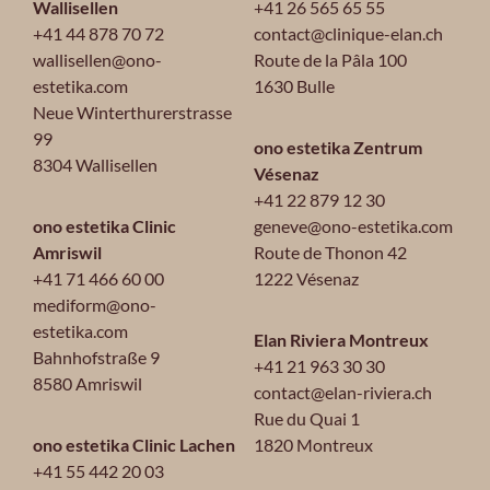
Wallisellen
+41 26 565 65 55
+41 44 878 70 72
contact@clinique-elan.ch
wallisellen@ono-
Route de la Pâla 100
estetika.com
1630 Bulle
Neue Winterthurerstrasse
99
ono estetika Zentrum
8304 Wallisellen
Vésenaz
+41 22 879 12 30
ono estetika Clinic
geneve@ono-estetika.com
Amriswil
Route de Thonon 42
+41 71 466 60 00
1222 Vésenaz
mediform@ono-
estetika.com
Elan Riviera Montreux
Bahnhofstraße 9
+41 21 963 30 30
8580 Amriswil
contact@elan-riviera.ch
Rue du Quai 1
ono estetika Clinic Lachen
1820 Montreux
+41 55 442 20 03