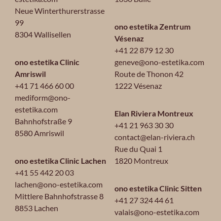
Neue Winterthurerstrasse
99
ono estetika Zentrum
8304 Wallisellen
Vésenaz
+41 22 879 12 30
ono estetika Clinic
geneve@ono-estetika.com
Amriswil
Route de Thonon 42
+41 71 466 60 00
1222 Vésenaz
mediform@ono-
estetika.com
Elan Riviera Montreux
Bahnhofstraße 9
+41 21 963 30 30
8580 Amriswil
contact@elan-riviera.ch
Rue du Quai 1
ono estetika Clinic Lachen
1820 Montreux
+41 55 442 20 03
lachen@ono-estetika.com
ono estetika Clinic Sitten
Mittlere Bahnhofstrasse 8
+41 27 324 44 61
8853 Lachen
valais@ono-estetika.com