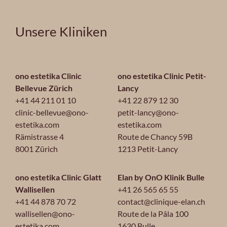
Unsere Kliniken
ono estetika Clinic
ono estetika Clinic Petit-
Bellevue Zürich
Lancy
+41 44 211 01 10
+41 22 879 12 30
clinic-bellevue@ono-
petit-lancy@ono-
estetika.com
estetika.com
Rämistrasse 4
Route de Chancy 59B
8001 Zürich
1213 Petit-Lancy
ono estetika Clinic Glatt
Elan by OnO Klinik Bulle
Wallisellen
+41 26 565 65 55
+41 44 878 70 72
contact@clinique-elan.ch
wallisellen@ono-
Route de la Pâla 100
estetika.com
1630 Bulle