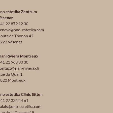
no estetika Zentrum
Vésenaz
41 22 879 12 30
eneve@ono-estetika.com
oute de Thonon 42
222 Vésenaz
lan Riviera Montreux
41 21 963 30 30
ontact@elan-riviera.ch
ue du Quai 1
1820 Montreux
no estetika Clinic Sitten
41 27 324 44 61
alais@ono-estetika.com
ue de la Dixence 49