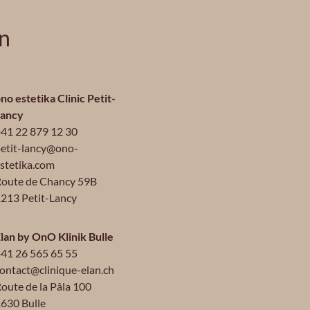
en
no estetika Clinic Petit-
Lancy
41 22 879 12 30
etit-lancy@ono-
stetika.com
oute de Chancy 59B
213 Petit-Lancy
lan by OnO Klinik Bulle
41 26 565 65 55
ontact@clinique-elan.ch
oute de la Pâla 100
630 Bulle