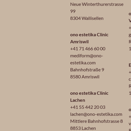
Neue Winterthurerstrasse
99
o
8304 Wallisellen
+
ono estetika Clinic
g
Amriswil
R
+41 71 466 60 00
1
mediform@ono-
estetika.com
E
Bahnhofstraße 9
+
8580 Amriswil
c
R
ono estetika Clinic
Lachen
+41 55 442 20 03
o
lachen@ono-estetika.com
+
Mittlere Bahnhofstrasse 8
v
8853 Lachen
R