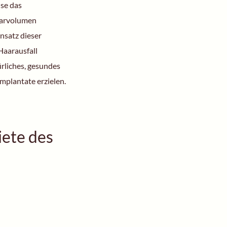
ise das
aarvolumen
insatz dieser
aarausfall
ürliches, gesundes
mplantate erzielen.
ete des