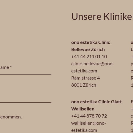
Unsere Klinik
ono estetika Clinic
o
Bellevue Zürich
+41 44 211 01 10
+
clinic-bellevue@ono-
p
estetika.com
e
Rämistrasse 4
R
8001 Zürich
1
ono estetika Clinic Glatt
E
Wallisellen
+
+41 44 878 70 72
c
 genommen.
wallisellen@ono-
R
estetika.com
1