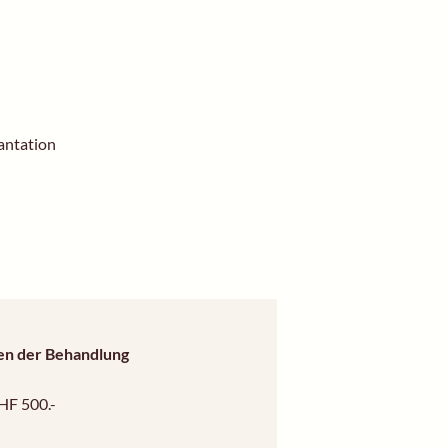
antation
en der Behandlung
HF 500.-