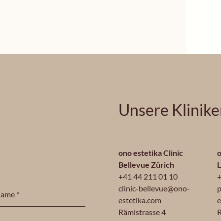
Unsere Klinik
ono estetika Clinic
o
Bellevue Zürich
+41 44 211 01 10
+
clinic-bellevue@ono-
p
estetika.com
e
Rämistrasse 4
R