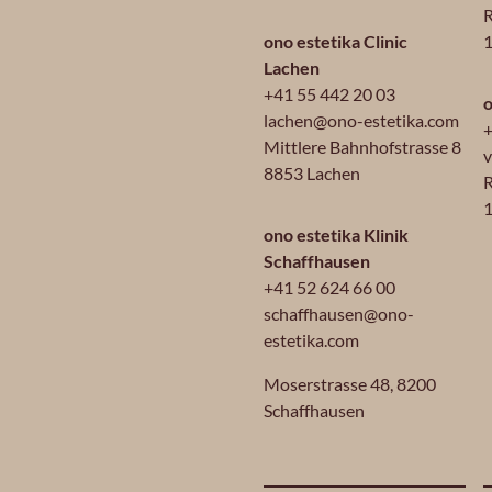
R
ono estetika Clinic
Lachen
+41 55 442 20 03
o
lachen@ono-estetika.com
+
Mittlere Bahnhofstrasse 8
v
8853 Lachen
R
1
ono estetika Klinik
Schaffhausen
+41 52 624 66 00
schaffhausen@ono-
estetika.com
Moserstrasse 48,
8200
Schaffhausen