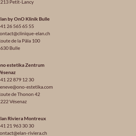
213 Petit-Lancy
lan by OnO Klinik Bulle
41 26 565 65 55
ontact@clinique-elan.ch
oute de la Pâla 100
630 Bulle
no estetika Zentrum
Vésenaz
41 22 879 12 30
eneve@ono-estetika.com
oute de Thonon 42
222 Vésenaz
lan Riviera Montreux
41 21 963 30 30
ontact@elan-riviera.ch