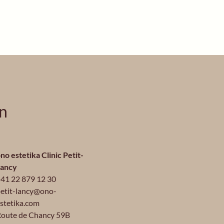
en
no estetika Clinic Petit-
Lancy
41 22 879 12 30
etit-lancy@ono-
stetika.com
oute de Chancy 59B