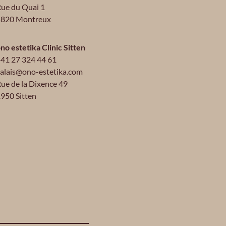
ue du Quai 1
1820 Montreux
no estetika Clinic Sitten
41 27 324 44 61
alais@ono-estetika.com
ue de la Dixence 49
950 Sitten