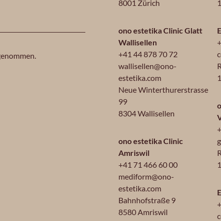
8001 Zürich
1
ono estetika Clinic Glatt
E
Wallisellen
+
+41 44 878 70 72
c
 genommen.
wallisellen@ono-
R
estetika.com
1
Neue Winterthurerstrasse
99
o
8304 Wallisellen
+
ono estetika Clinic
g
Amriswil
R
+41 71 466 60 00
1
mediform@ono-
estetika.com
E
Bahnhofstraße 9
+
8580 Amriswil
c