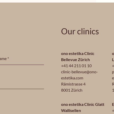
Our clinics
ono estetika Clinic
o
Bellevue Zürich
+41 44 211 01 10
+
clinic-bellevue@ono-
p
estetika.com
e
Rämistrasse 4
R
8001 Zürich
1
ono estetika Clinic Glatt
E
Wallisellen
+