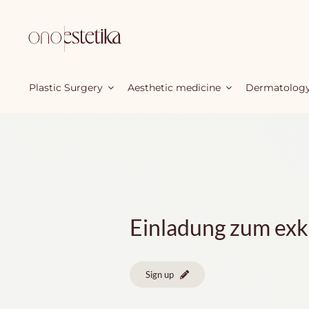
Skip
to
content
Plastic Surgery
Aesthetic medicine
Dermatolog
Einladung zum exkl
Sign up