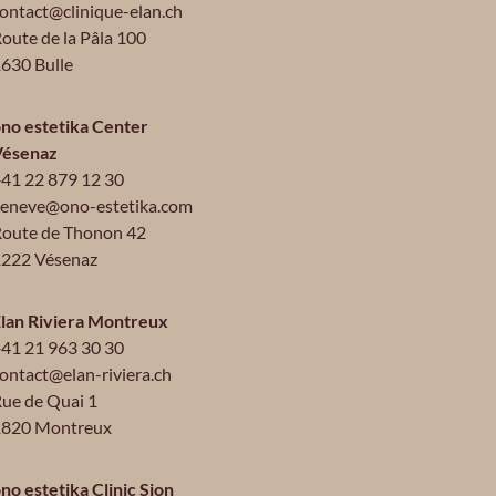
ontact@clinique-elan.ch
oute de la Pâla 100
630 Bulle
no estetika Center
Vésenaz
41 22 879 12 30
eneve@ono-estetika.com
oute de Thonon 42
222 Vésenaz
lan Riviera Montreux
41 21 963 30 30
ontact@elan-riviera.ch
ue de Quai 1
1820 Montreux
no estetika Clinic Sion