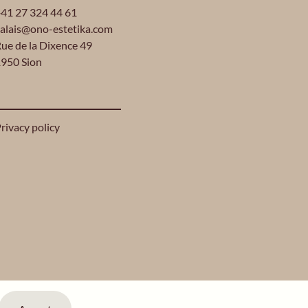
41 27 324 44 61
alais@ono-estetika.com
ue de la Dixence 49
950 Sion
rivacy policy