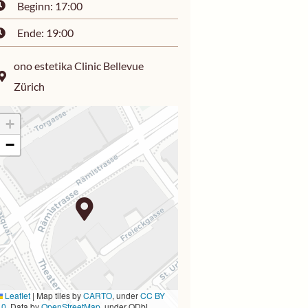
Beginn: 17:00
Ende: 19:00
ono estetika Clinic Bellevue
Zürich
+
−
Leaflet
|
Map tiles by
CARTO
, under
CC BY
.0
. Data by
OpenStreetMap
, under ODbL.