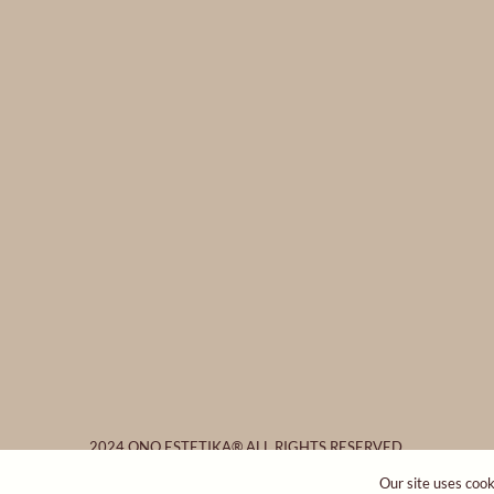
2024 ONO ESTETIKA® ALL RIGHTS RESERVED.
ONO Group
Our site uses cook