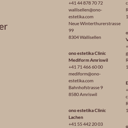
+41 44 878 70 72
c
wallisellen@ono-
R
estetika.com
1
er
Neue Winterthurerstrasse
99
o
8304 Wallisellen
+
ono estetika Clinic
g
Mediform Amriswil
R
+41 71 466 60 00
1
mediform@ono-
estetika.com
E
Bahnhofstrasse 9
+
8580 Amriswil
c
R
ono estetika Clinic
Lachen
+41 55 442 20 03
o