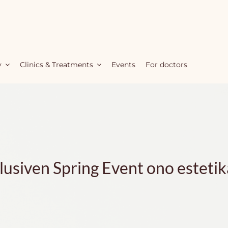
y
Clinics & Treatments
Events
For doctors
usiven Spring Event ono estetika