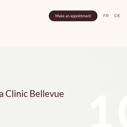
FR
DE
Make an appointment
 Clinic Bellevue