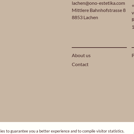
lachen@ono-estetika.com
+
Mittlere Bahnhofstrasse 8
v
8853 Lachen
R
1
About us
P
Contact
ies to guarantee you a better experience and to compile visitor statistics.