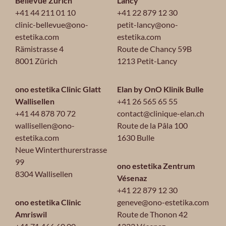
Bellevue Zürich
Lancy
+41 44 211 01 10
+41 22 879 12 30
clinic-bellevue@ono-
petit-lancy@ono-
estetika.com
estetika.com
Rämistrasse 4
Route de Chancy 59B
8001 Zürich
1213 Petit-Lancy
ono estetika Clinic Glatt
Elan by OnO Klinik Bulle
Wallisellen
+41 26 565 65 55
+41 44 878 70 72
contact@clinique-elan.ch
wallisellen@ono-
Route de la Pâla 100
estetika.com
1630 Bulle
Neue Winterthurerstrasse
99
ono estetika Zentrum
8304 Wallisellen
Vésenaz
+41 22 879 12 30
ono estetika Clinic
geneve@ono-estetika.com
Amriswil
Route de Thonon 42