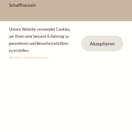
Schaffhausen
Unsere Website verwendet Cookies,
Über uns
Team
um Ihnen eine bessere Erfahrung zu
Partner
Standorte
Akzeptieren
garantieren und Besuchsstatistiken
Kontakt
Blog
zu erstellen.
Weitere Informationen
.
Offene Stellen
Events
Personenbezogene Daten
2024 ONO ESTETIKA® ALLE RECHTE VORBEHALTEN.
ONO-Gruppe