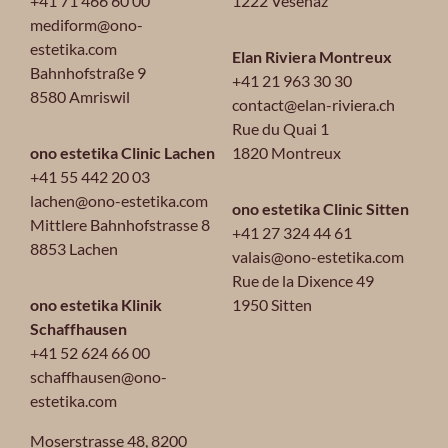
+41 71 466 60 00
1222 Vésenaz
mediform@ono-
estetika.com
Elan Riviera Montreux
Bahnhofstraße 9
+41 21 963 30 30
8580 Amriswil
contact@elan-riviera.ch
Rue du Quai 1
ono estetika Clinic Lachen
1820 Montreux
+41 55 442 20 03
lachen@ono-estetika.com
ono estetika Clinic Sitten
Mittlere Bahnhofstrasse 8
+41 27 324 44 61
8853 Lachen
valais@ono-estetika.com
Rue de la Dixence 49
ono estetika Klinik
1950 Sitten
Schaffhausen
+41 52 624 66 00
schaffhausen@ono-
estetika.com
Moserstrasse 48,
8200