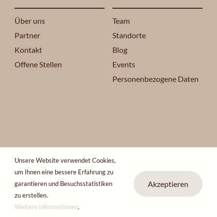
Über uns
Team
Partner
Standorte
Kontakt
Blog
Offene Stellen
Events
Personenbezogene Daten
Unsere Website verwendet Cookies,
2024 ONO ESTETIKA® ALLE RECHTE VORBEHALTEN.
um Ihnen eine bessere Erfahrung zu
ONO-Gruppe
Akzeptieren
garantieren und Besuchsstatistiken
zu erstellen.
Weitere Informationen
.