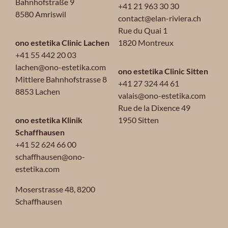
Bahnhofstraße 9
+41 21 963 30 30
8580 Amriswil
contact@elan-riviera.ch
Rue du Quai 1
ono estetika Clinic Lachen
1820 Montreux
+41 55 442 20 03
lachen@ono-estetika.com
ono estetika Clinic Sitten
Mittlere Bahnhofstrasse 8
+41 27 324 44 61
8853 Lachen
valais@ono-estetika.com
Rue de la Dixence 49
ono estetika Klinik
1950 Sitten
Schaffhausen
+41 52 624 66 00
schaffhausen@ono-
estetika.com
Moserstrasse 48,
8200
Schaffhausen