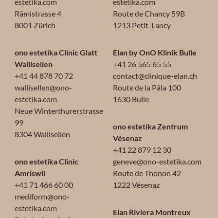
estetika.com
estetika.com
Rämistrasse 4
Route de Chancy 59B
8001 Zürich
1213 Petit-Lancy
ono estetika Clinic Glatt
Elan by OnO Klinik Bulle
Wallisellen
+41 26 565 65 55
+41 44 878 70 72
contact@clinique-elan.ch
wallisellen@ono-
Route de la Pâla 100
estetika.com
1630 Bulle
Neue Winterthurerstrasse
99
ono estetika Zentrum
8304 Wallisellen
Vésenaz
+41 22 879 12 30
ono estetika Clinic
geneve@ono-estetika.com
Amriswil
Route de Thonon 42
+41 71 466 60 00
1222 Vésenaz
mediform@ono-
estetika.com
Elan Riviera Montreux