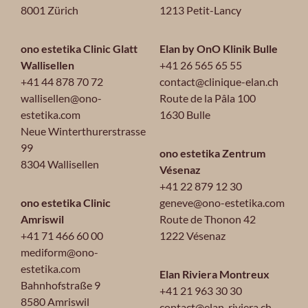
8001 Zürich
1213 Petit-Lancy
ono estetika Clinic Glatt
Elan by OnO Klinik Bulle
Wallisellen
+41 26 565 65 55
+41 44 878 70 72
contact@clinique-elan.ch
wallisellen@ono-
Route de la Pâla 100
estetika.com
1630 Bulle
Neue Winterthurerstrasse
99
ono estetika Zentrum
8304 Wallisellen
Vésenaz
+41 22 879 12 30
ono estetika Clinic
geneve@ono-estetika.com
Amriswil
Route de Thonon 42
+41 71 466 60 00
1222 Vésenaz
mediform@ono-
estetika.com
Elan Riviera Montreux
Bahnhofstraße 9
+41 21 963 30 30
8580 Amriswil
contact@elan-riviera.ch