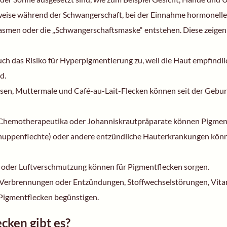
sweise während der Schwangerschaft, bei der Einnahme hormonelle
en oder die „Schwangerschaftsmaske“ entstehen. Diese zeigen sic
 das Risiko für Hyperpigmentierung zu, weil die Haut empfindlich
d.
en, Muttermale und Café-au-Lait-Flecken können seit der Geburt
, Chemotherapeutika oder Johanniskrautpräparate können Pigmen
huppenflechte) oder andere entzündliche Hauterkrankungen könn
 oder Luftverschmutzung können für Pigmentflecken sorgen.
Verbrennungen oder Entzündungen, Stoffwechselstörungen, Vitam
igmentflecken begünstigen.
cken gibt es?