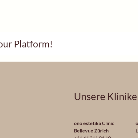
our Platform!
Unsere Klinik
ono estetika Clinic
o
Bellevue Zürich
+41 44 211 01 10
+