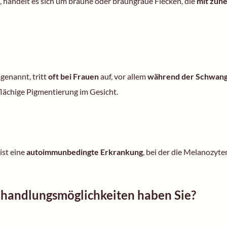
, handelt es sich um braune oder braungraue Flecken, die
mit zun
enannt, tritt
oft bei Frauen
auf, vor allem
während der Schwang
 flächige Pigmentierung im Gesicht.
ist eine
autoimmunbedingte Erkrankung
, bei der die Melanozyte
handlungsmöglichkeiten haben Sie?