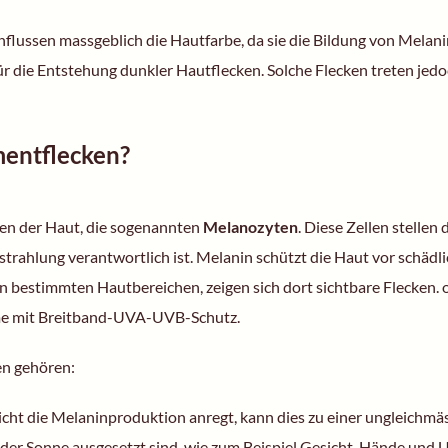
ussen massgeblich die Hautfarbe, da sie die Bildung von Melani
r die Entstehung dunkler Hautflecken. Solche Flecken treten jedoc
entflecken?
len der Haut, die sogenannten
Melanozyten
. Diese Zellen stellen
rahlung verantwortlich ist. Melanin schützt die Haut vor schädl
in bestimmten Hautbereichen, zeigen sich dort sichtbare Flecken. 
me mit Breitband-UVA-UVB-Schutz.
en gehören:
icht die Melaninproduktion anregt, kann dies zu einer ungleichmä
 der Sonne ausgesetzt sind, wie zum Beispiel Gesicht, Hände und 