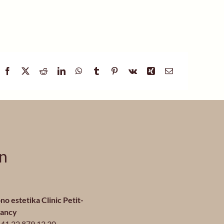
en
no estetika Clinic Petit-
Lancy
41 22 879 12 30