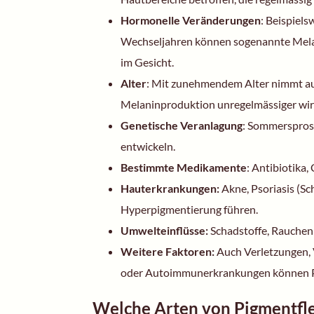
Hormonelle Veränderungen
: Beispiel
Wechseljahren können sogenannte Melasm
im Gesicht.
Alter
: Mit zunehmendem Alter nimmt auch
Melaninproduktion unregelmässiger wir
Genetische Veranlagung
: Sommerspross
entwickeln.
Bestimmte Medikamente
: Antibiotika
Hauterkrankungen:
Akne
,
Psoriasis
(Sc
Hyperpigmentierung führen.
Umwelteinflüsse:
Schadstoffe, Rauchen
Weitere Faktoren:
Auch Verletzungen, 
oder Autoimmunerkrankungen können P
Welche Arten von Pigmentfle