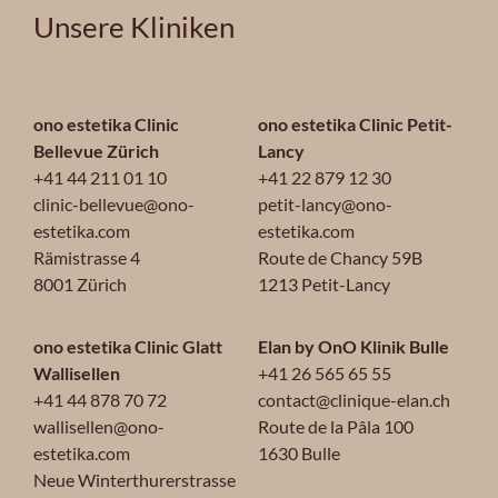
Unsere Kliniken
ono estetika Clinic
ono estetika Clinic Petit-
Bellevue Zürich
Lancy
+41 44 211 01 10
+41 22 879 12 30
clinic-bellevue@ono-
petit-lancy@ono-
estetika.com
estetika.com
Rämistrasse 4
Route de Chancy 59B
8001 Zürich
1213 Petit-Lancy
ono estetika Clinic Glatt
Elan by OnO Klinik Bulle
Wallisellen
+41 26 565 65 55
+41 44 878 70 72
contact@clinique-elan.ch
wallisellen@ono-
Route de la Pâla 100
estetika.com
1630 Bulle
Neue Winterthurerstrasse