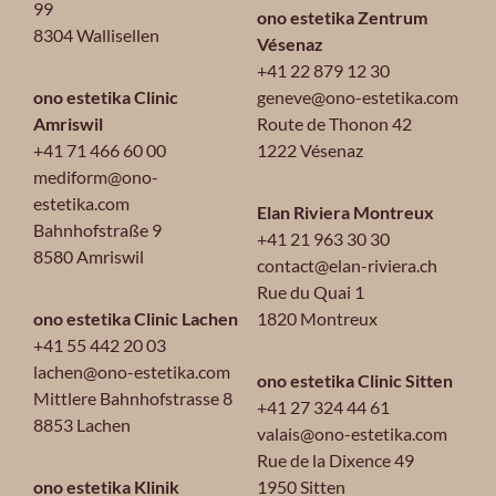
99
ono estetika Zentrum
8304 Wallisellen
Vésenaz
+41 22 879 12 30
ono estetika Clinic
geneve@ono-estetika.com
Amriswil
Route de Thonon 42
+41 71 466 60 00
1222 Vésenaz
mediform@ono-
estetika.com
Elan Riviera Montreux
Bahnhofstraße 9
+41 21 963 30 30
8580 Amriswil
contact@elan-riviera.ch
Rue du Quai 1
ono estetika Clinic Lachen
1820 Montreux
+41 55 442 20 03
lachen@ono-estetika.com
ono estetika Clinic Sitten
Mittlere Bahnhofstrasse 8
+41 27 324 44 61
8853 Lachen
valais@ono-estetika.com
Rue de la Dixence 49
ono estetika Klinik
1950 Sitten