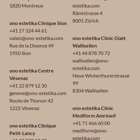
1820 Montreux
estetika.com
Rämistrasse 4
8001 Zürich
ono estetika Clinique Sion
+41 27 324 44 61
valais@ono-estetika.com
ono estetika Clinic Glatt
Rue de la Dixence 49
Wallisellen
1950 Sion
+41 44 878 70 72
wallisellen@ono-
estetika.com
ono estetika Centre
Neue Winterthurerstrasse
Vésenaz
99
+41 22 879 12 30
8304 Wallisellen
geneve@ono-estetika.com
Route de Thonon 42
1222 Vésenaz
ono estetika Clinic
Mediform Amriswil
+41 71 466 60 00
ono estetika Clinique
mediform@ono-
Petit-Lancy
estetika.com