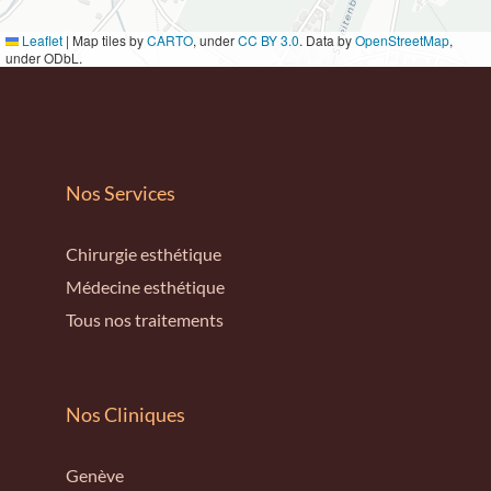
Leaflet
|
Map tiles by
CARTO
, under
CC BY 3.0
. Data by
OpenStreetMap
,
under ODbL.
Nos Services
Chirurgie esthétique
Médecine esthétique
Tous nos traitements
Nos Cliniques
Genève