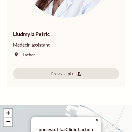
Liudmyla Petric
Médecin assistant
Lachen
En savoir plus
+
×
−
ono estetika Clinic Lachen